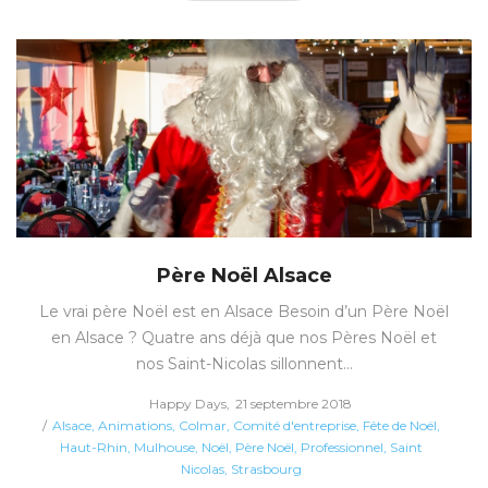
Père Noël Alsace
Le vrai père Noël est en Alsace Besoin d’un Père Noël
en Alsace ? Quatre ans déjà que nos Pères Noël et
nos Saint-Nicolas sillonnent…
Posted
by
Happy Days
21 septembre 2018
Posted
on
Alsace
Animations
Colmar
Comité d'entreprise
Fête de Noël
in
Haut-Rhin
Mulhouse
Noël
Père Noël
Professionnel
Saint
Nicolas
Strasbourg