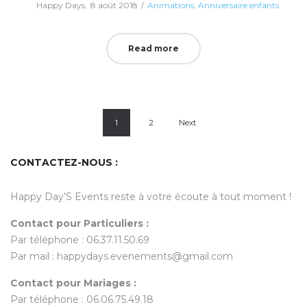
Posted
Posted
by
Happy Days
8 août 2018
Animations
Anniversaire enfants
on
in
Read more
1
2
Next
CONTACTEZ-NOUS :
Happy Day’S Events reste à votre écoute à tout moment !
Contact pour Particuliers :
Par téléphone : 06.37.11.50.69
Par mail : happydays.evenements@gmail.com
Contact pour Mariages :
Par téléphone : 06.06.75.49.18