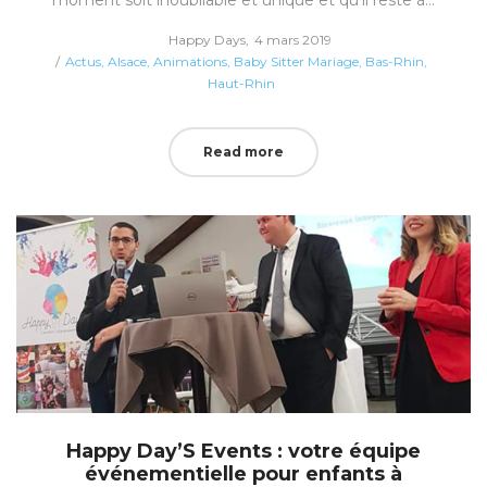
Posted
by
Happy Days
4 mars 2019
Posted
on
Actus
Alsace
Animations
Baby Sitter Mariage
Bas-Rhin
in
Haut-Rhin
Read more
Happy Day’S Events : votre équipe
événementielle pour enfants à