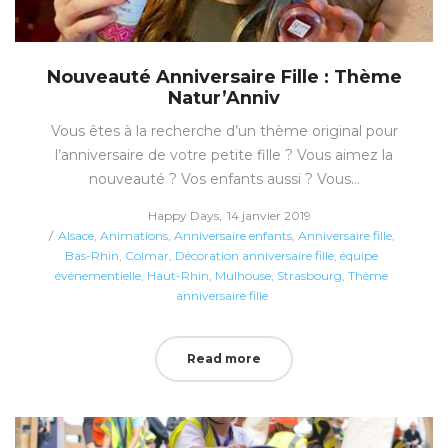
Nouveauté Anniversaire Fille : Thème
Natur’Anniv
Vous êtes à la recherche d’un thème original pour
l’anniversaire de votre petite fille ? Vous aimez la
nouveauté ? Vos enfants aussi ? Vous…
Posted
by
Happy Days
14 janvier 2019
Posted
on
Alsace
Animations
Anniversaire enfants
Anniversaire fille
in
Bas-Rhin
Colmar
Décoration anniversaire fille
équipe
événementielle
Haut-Rhin
Mulhouse
Strasbourg
Thème
anniversaire fille
Read more