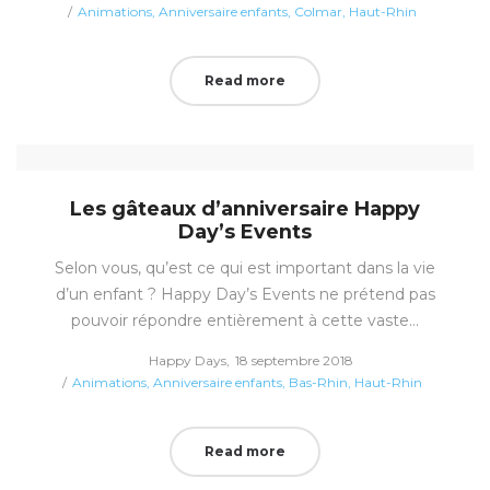
Posted
on
Animations
Anniversaire enfants
Colmar
Haut-Rhin
in
Read more
Les gâteaux d’anniversaire Happy
Day’s Events
Selon vous, qu’est ce qui est important dans la vie
d’un enfant ? Happy Day’s Events ne prétend pas
pouvoir répondre entièrement à cette vaste…
Posted
by
Happy Days
18 septembre 2018
Posted
on
Animations
Anniversaire enfants
Bas-Rhin
Haut-Rhin
in
Read more