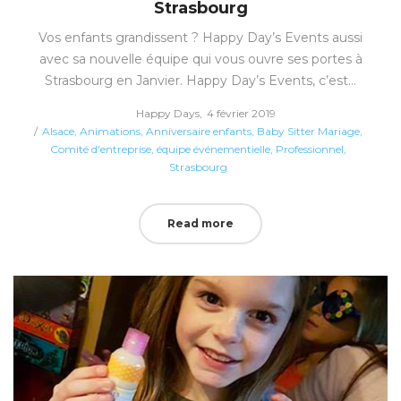
Strasbourg
Vos enfants grandissent ? Happy Day’s Events aussi
avec sa nouvelle équipe qui vous ouvre ses portes à
Strasbourg en Janvier. Happy Day’s Events, c’est…
Posted
by
Happy Days
4 février 2019
Posted
on
Alsace
Animations
Anniversaire enfants
Baby Sitter Mariage
in
Comité d'entreprise
équipe événementielle
Professionnel
Strasbourg
Read more