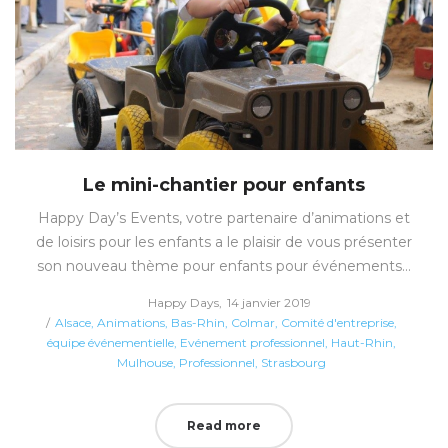
Le mini-chantier pour enfants
Happy Day’s Events, votre partenaire d’animations et
de loisirs pour les enfants a le plaisir de vous présenter
son nouveau thème pour enfants pour événements…
Posted
by
Happy Days
14 janvier 2019
Posted
on
Alsace
Animations
Bas-Rhin
Colmar
Comité d'entreprise
in
équipe événementielle
Evénement professionnel
Haut-Rhin
Mulhouse
Professionnel
Strasbourg
Read more