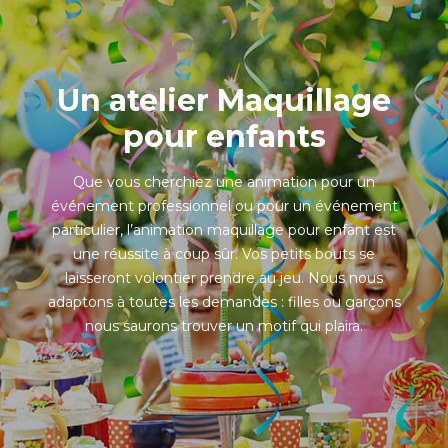
Un atelier Maquillage
pour enfants
Que vous cherchiez une animation pour un
événement professionnel ou pour un événement
particulier, l’animation maquillage pour enfant est
une réussite à coup sûr. Vos petits bouts se
laisseront volontier prendre au jeu. Nous nous
adaptons à toutes les demandes : filles ou garçons
nous saurons trouver un motif qui plaira.