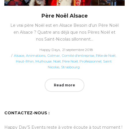
Père Noël Alsace
Le vrai père Noël est en Alsace Besoin d’un Père Noël
en Alsace ? Quatre ans déjà que nos Pères Noël et
nos Saint-Nicolas sillonnent…
Posted
by
Happy Days
21 septembre 2018
Posted
on
Alsace
Animations
Colmar
Comité d'entreprise
Fête de Noël
in
Haut-Rhin
Mulhouse
Noël
Père Noël
Professionnel
Saint
Nicolas
Strasbourg
Read more
CONTACTEZ-NOUS :
Happy Day’S Events reste à votre écoute à tout moment !