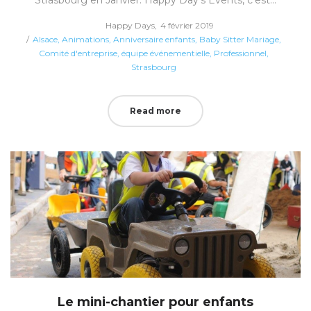
Posted
by
Happy Days
4 février 2019
Posted
on
Alsace
Animations
Anniversaire enfants
Baby Sitter Mariage
in
Comité d'entreprise
équipe événementielle
Professionnel
Strasbourg
Read more
Le mini-chantier pour enfants