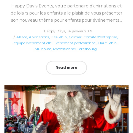
Happy Day’s Events, votre partenaire d’animations et
de loisirs pour les enfants a le plaisir de vous présenter
son nouveau thème pour enfants pour événements…
Posted
by
Happy Days
14 janvier 2019
Posted
on
Alsace
Animations
Bas-Rhin
Colmar
Comité d'entreprise
in
équipe événementielle
Evénement professionnel
Haut-Rhin
Mulhouse
Professionnel
Strasbourg
Read more