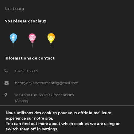
Strasbourg
Nos réseaux sociaux
Informations de contact
06.37.11.50.69
happydays.evenements@gmail.com
1a Grand rue, 68320 Urschenheim
(Alsace)
Nous utilisons des cookies pour vous offrir la meilleure
expérience sur notre site.
You can find out more about which cookies we are using or
Anniversaire enfant
|
Maquillage enfant
|
Baby sitter mariage
switch them off in
settings
.
Mentions Légales
| © HappyDay'S Events Alsace | Tous droits réservés