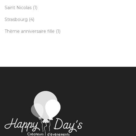
Saint Nicolas
(1)
Strasbourg
(4)
Thème anniversaire fille
(1)