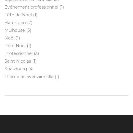
Evénement professionnel
(1)
Fête de Noël
(1)
Haut-Rhin
(7)
Mulhouse
(3)
Noël
(1)
Père Noël
(1)
Professionnel
(3)
Saint Nicolas
(1)
Strasbourg
(4)
Thème anniversaire fille
(1)