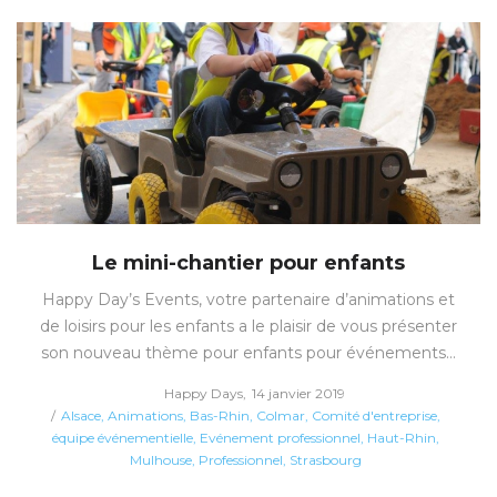
Le mini-chantier pour enfants
Happy Day’s Events, votre partenaire d’animations et
de loisirs pour les enfants a le plaisir de vous présenter
son nouveau thème pour enfants pour événements…
Posted
by
Happy Days
14 janvier 2019
Posted
on
Alsace
Animations
Bas-Rhin
Colmar
Comité d'entreprise
in
équipe événementielle
Evénement professionnel
Haut-Rhin
Mulhouse
Professionnel
Strasbourg