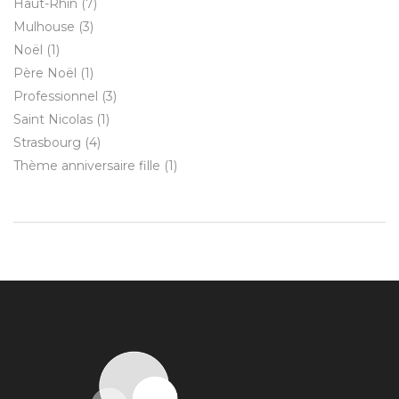
Haut-Rhin
(7)
Mulhouse
(3)
Noël
(1)
Père Noël
(1)
Professionnel
(3)
Saint Nicolas
(1)
Strasbourg
(4)
Thème anniversaire fille
(1)