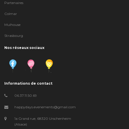
Partenaires
Colmar
Mulhouse
Strasbourg
Nos réseaux sociaux
Informations de contact
06.37.11.50.69
happydays.evenements@gmail.com
1a Grand rue, 68320 Urschenheim
(Alsace)